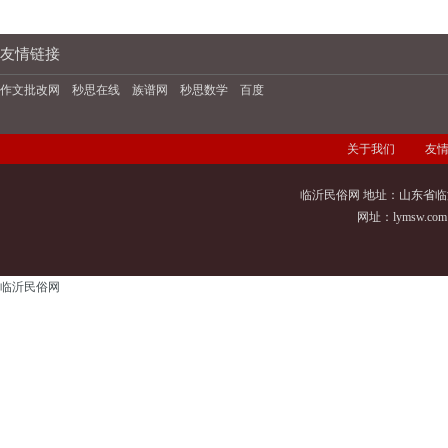
友情链接
作文批改网
秒思在线
族谱网
秒思数学
百度
关于我们
友
临沂民俗网 地址：山东省临
网址：
lymsw.com
临沂民俗网