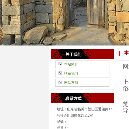
本
关于我们
本站简介
网
联系我们
山
上
网站布局
俗
热
联系方式
览
地址：山东省临沂市兰山区通达路17
导
号社会组织孵化园512室
联
邮编：
联系人: