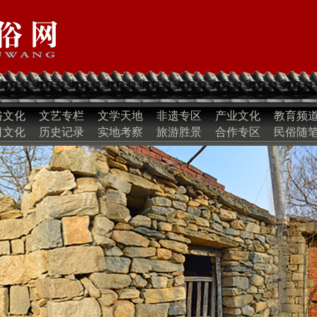
俗文化
文艺专栏
文学天地
非遗专区
产业文化
教育频
日文化
历史记录
实地考察
旅游胜景
合作专区
民俗随